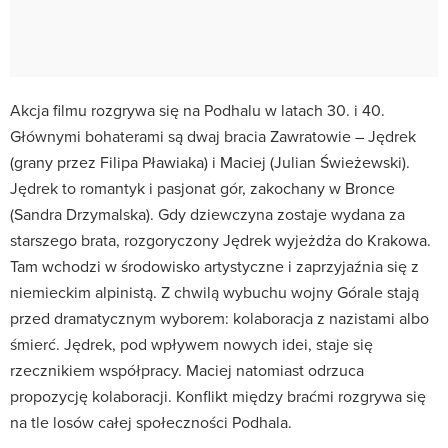
Akcja filmu rozgrywa się na Podhalu w latach 30. i 40.
Głównymi bohaterami są dwaj bracia Zawratowie – Jędrek
(grany przez Filipa Pławiaka) i Maciej (Julian Świeżewski).
Jędrek to romantyk i pasjonat gór, zakochany w Bronce
(Sandra Drzymalska). Gdy dziewczyna zostaje wydana za
starszego brata, rozgoryczony Jędrek wyjeżdża do Krakowa.
Tam wchodzi w środowisko artystyczne i zaprzyjaźnia się z
niemieckim alpinistą. Z chwilą wybuchu wojny Górale stają
przed dramatycznym wyborem: kolaboracja z nazistami albo
śmierć. Jędrek, pod wpływem nowych idei, staje się
rzecznikiem współpracy. Maciej natomiast odrzuca
propozycję kolaboracji. Konflikt między braćmi rozgrywa się
na tle losów całej społeczności Podhala.