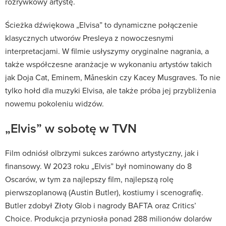
rozrywkowy artystę.
Ścieżka dźwiękowa „Elvisa” to dynamiczne połączenie
klasycznych utworów Presleya z nowoczesnymi
interpretacjami. W filmie usłyszymy oryginalne nagrania, a
także współczesne aranżacje w wykonaniu artystów takich
jak Doja Cat, Eminem, Måneskin czy Kacey Musgraves. To nie
tylko hołd dla muzyki Elvisa, ale także próba jej przybliżenia
nowemu pokoleniu widzów.
„Elvis” w sobotę w TVN
Film odniósł olbrzymi sukces zarówno artystyczny, jak i
finansowy. W 2023 roku „Elvis” był nominowany do 8
Oscarów, w tym za najlepszy film, najlepszą rolę
pierwszoplanową (Austin Butler), kostiumy i scenografię.
Butler zdobył Złoty Glob i nagrody BAFTA oraz Critics’
Choice. Produkcja przyniosła ponad 288 milionów dolarów