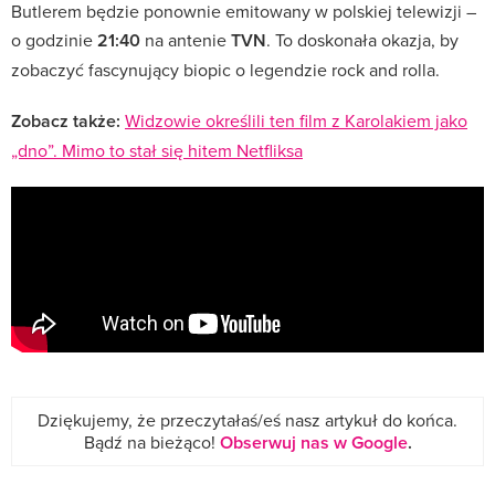
Butlerem będzie ponownie emitowany w polskiej telewizji –
o godzinie
21:40
na antenie
TVN
. To doskonała okazja, by
zobaczyć fascynujący biopic o legendzie rock and rolla.
Zobacz także:
Widzowie określili ten film z Karolakiem jako
„dno”. Mimo to stał się hitem Netfliksa
Dziękujemy, że przeczytałaś/eś nasz artykuł do końca.
Bądź na bieżąco!
Obserwuj nas w Google
.