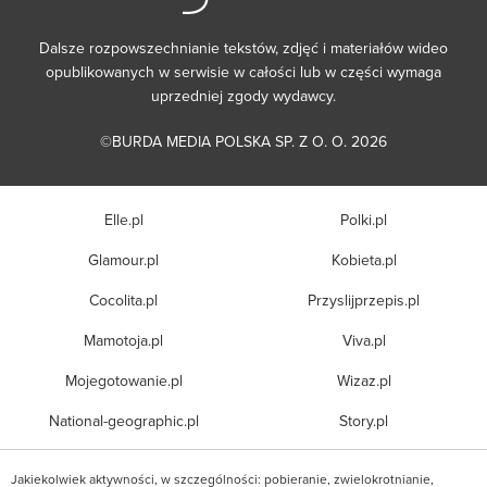
Dalsze rozpowszechnianie tekstów, zdjęć i materiałów wideo
opublikowanych w serwisie w całości lub w części wymaga
uprzedniej zgody wydawcy.
©BURDA MEDIA POLSKA SP. Z O. O. 2026
Elle.pl
Polki.pl
Glamour.pl
Kobieta.pl
Cocolita.pl
Przyslijprzepis.pl
Mamotoja.pl
Viva.pl
Mojegotowanie.pl
Wizaz.pl
National-geographic.pl
Story.pl
Jakiekolwiek aktywności, w szczególności: pobieranie, zwielokrotnianie,