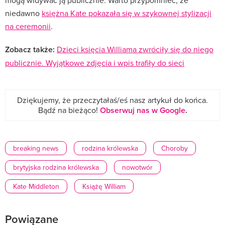
mogą widywać ją publicznie. Warto przypomnieć, że
niedawno
księżna Kate pokazała się w szykownej stylizacji
na ceremonii
.
Zobacz także:
Dzieci księcia Williama zwróciły się do niego
publicznie. Wyjątkowe zdjęcia i wpis trafiły do sieci
Dziękujemy, że przeczytałaś/eś nasz artykuł do końca.
Bądź na bieżąco!
Obserwuj nas w Google
.
breaking news
rodzina królewska
Choroby
brytyjska rodzina królewska
nowotwór
Kate Middleton
Książę William
Powiązane