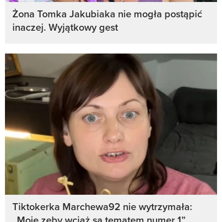
Żona Tomka Jakubiaka nie mogła postąpić
inaczej. Wyjątkowy gest
Tiktokerka Marchewa92 nie wytrzymała:
„Moje zęby wciąż są tematem numer 1”