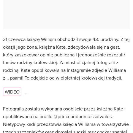
21 czerwca książę William obchodził swoje 43. urodziny. Z tej
okazji jego żona, księżna Kate, zdecydowała się na gest,
który zaszokował opinię publiczną i jednocześnie rozczulił
fanów rodziny królewskiej. Zamiast oficjalnej fotografii z
rodziną, Kate opublikowała na Instagramie zdjęcie Williama
z... psami! To odejście od wieloletniej królewskiej tradycji.
WIDEO
…
Fotografia została wykonana osobiście przez księżną Kate i
opublikowana na profilu @princeandprincessofwales.
Nietypowy kadr przedstawia księcia Williama w towarzystwie
trzech szczeniaków oraz dorosłej suczki rasy cocker spaniel