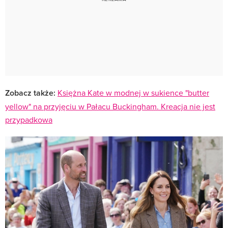
Zobacz także:
Księżna Kate w modnej w sukience "butter
yellow" na przyjęciu w Pałacu Buckingham. Kreacja nie jest
przypadkowa