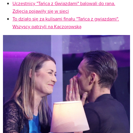
Uczestnicy "Tańca z Gwiazdami" balowali do rana.
Zdjęcia pojawiły się w sieci
To działo się za kulisami finału "Tańca z gwiazdami".
Wszyscy patrzyli na Kaczorowską