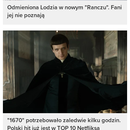
Odmieniona Lodzia w nowym "Ranczu". Fani
jej nie poznają
"1670" potrzebowało zaledwie kilku godzin.
Polski hit już jest w TOP 10 Netfliksa