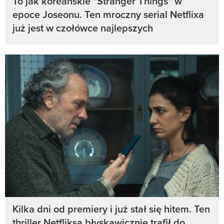
To jak koreańskie "Stranger Things" w
epoce Joseonu. Ten mroczny serial Netflixa
już jest w czołówce najlepszych
Kilka dni od premiery i już stał się hitem. Ten
thriller Netfliksa błyskawicznie trafił do