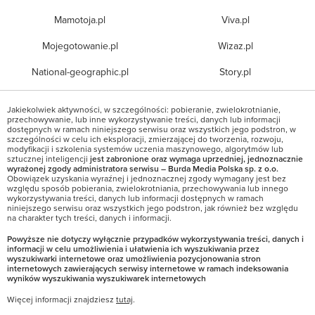
Mamotoja.pl
Viva.pl
Mojegotowanie.pl
Wizaz.pl
National-geographic.pl
Story.pl
Jakiekolwiek aktywności, w szczególności: pobieranie, zwielokrotnianie,
przechowywanie, lub inne wykorzystywanie treści, danych lub informacji
dostępnych w ramach niniejszego serwisu oraz wszystkich jego podstron, w
szczególności w celu ich eksploracji, zmierzającej do tworzenia, rozwoju,
modyfikacji i szkolenia systemów uczenia maszynowego, algorytmów lub
sztucznej inteligencji
jest zabronione oraz wymaga uprzedniej, jednoznacznie
wyrażonej zgody administratora serwisu – Burda Media Polska sp. z o.o.
Obowiązek uzyskania wyraźnej i jednoznacznej zgody wymagany jest bez
względu sposób pobierania, zwielokrotniania, przechowywania lub innego
wykorzystywania treści, danych lub informacji dostępnych w ramach
niniejszego serwisu oraz wszystkich jego podstron, jak również bez względu
na charakter tych treści, danych i informacji.
Powyższe nie dotyczy wyłącznie przypadków wykorzystywania treści, danych i
informacji w celu umożliwienia i ułatwienia ich wyszukiwania przez
wyszukiwarki internetowe oraz umożliwienia pozycjonowania stron
internetowych zawierających serwisy internetowe w ramach indeksowania
wyników wyszukiwania wyszukiwarek internetowych
Więcej informacji znajdziesz
tutaj
.