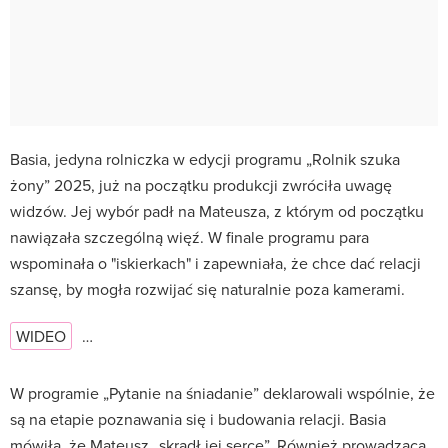
Basia, jedyna rolniczka w edycji programu „Rolnik szuka
żony” 2025, już na początku produkcji zwróciła uwagę
widzów. Jej wybór padł na Mateusza, z którym od początku
nawiązała szczególną więź. W finale programu para
wspominała o "iskierkach" i zapewniała, że chce dać relacji
szansę, by mogła rozwijać się naturalnie poza kamerami.
WIDEO
…
W programie „Pytanie na śniadanie” deklarowali wspólnie, że
są na etapie poznawania się i budowania relacji. Basia
mówiła, że Mateusz „skradł jej serce”. Również prowadząca