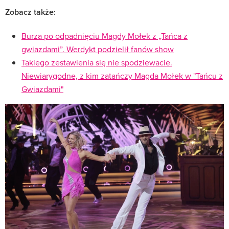
Zobacz także:
Burza po odpadnięciu Magdy Mołek z „Tańca z
gwiazdami”. Werdykt podzielił fanów show
Takiego zestawienia się nie spodziewacie.
Niewiarygodne, z kim zatańczy Magda Mołek w "Tańcu z
Gwiazdami"