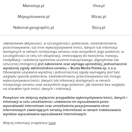
Mamotoja.pl
Viva.pl
Mojegotowanie.pl
Wizaz.pl
National-geographic.pl
Story.pl
Jakiekolwiek aktywności, w szczególności: pobieranie, zwielokrotnianie,
przechowywanie, lub inne wykorzystywanie treści, danych lub informacji
dostępnych w ramach niniejszego serwisu oraz wszystkich jego podstron, w
szczególności w celu ich eksploracji, zmierzającej do tworzenia, rozwoju,
modyfikacji i szkolenia systemów uczenia maszynowego, algorytmów lub
sztucznej inteligencji
jest zabronione oraz wymaga uprzedniej, jednoznacznie
wyrażonej zgody administratora serwisu – Burda Media Polska sp. z o.o.
Obowiązek uzyskania wyraźnej i jednoznacznej zgody wymagany jest bez
względu sposób pobierania, zwielokrotniania, przechowywania lub innego
wykorzystywania treści, danych lub informacji dostępnych w ramach
niniejszego serwisu oraz wszystkich jego podstron, jak również bez względu
na charakter tych treści, danych i informacji.
Powyższe nie dotyczy wyłącznie przypadków wykorzystywania treści, danych i
informacji w celu umożliwienia i ułatwienia ich wyszukiwania przez
wyszukiwarki internetowe oraz umożliwienia pozycjonowania stron
internetowych zawierających serwisy internetowe w ramach indeksowania
wyników wyszukiwania wyszukiwarek internetowych
Więcej informacji znajdziesz
tutaj
.