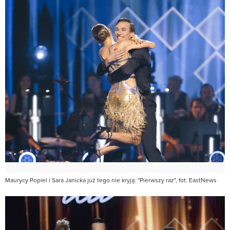
Maurycy Popiel i Sara Janicka już tego nie kryją: "Pierwszy raz", fot: EastNews