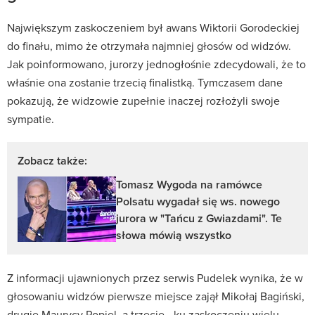
Największym zaskoczeniem był awans Wiktorii Gorodeckiej
do finału, mimo że otrzymała najmniej głosów od widzów.
Jak poinformowano, jurorzy jednogłośnie zdecydowali, że to
właśnie ona zostanie trzecią finalistką. Tymczasem dane
pokazują, że widzowie zupełnie inaczej rozłożyli swoje
sympatie.
Zobacz także:
Tomasz Wygoda na ramówce
Polsatu wygadał się ws. nowego
jurora w "Tańcu z Gwiazdami". Te
słowa mówią wszystko
Z informacji ujawnionych przez serwis Pudelek wynika, że w
głosowaniu widzów pierwsze miejsce zajął Mikołaj Bagiński,
drugie Maurycy Popiel, a trzecie - ku zaskoczeniu wielu -