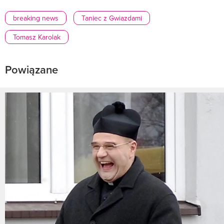
breaking news
Taniec z Gwiazdami
Tomasz Karolak
Powiązane