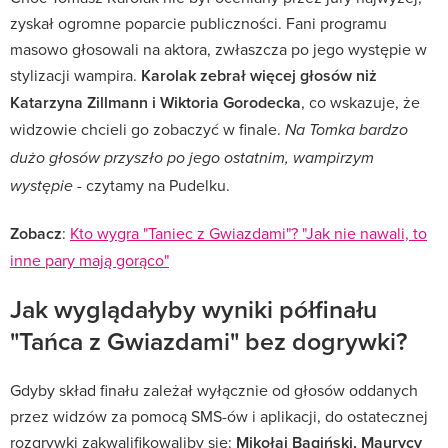
zyskał ogromne poparcie publiczności. Fani programu
masowo głosowali na aktora, zwłaszcza po jego występie w
stylizacji wampira.
Karolak zebrał więcej głosów niż
Katarzyna Zillmann i Wiktoria Gorodecka
, co wskazuje, że
widzowie chcieli go zobaczyć w finale.
Na Tomka bardzo
dużo głosów przyszło po jego ostatnim, wampirzym
- czytamy na Pudelku.
występie
Zobacz
:
Kto wygra "Taniec z Gwiazdami"? "Jak nie nawali, to
inne pary mają gorąco"
Jak wyglądałyby wyniki półfinału
"Tańca z Gwiazdami" bez dogrywki?
Gdyby skład finału zależał wyłącznie od głosów oddanych
przez widzów za pomocą SMS-ów i aplikacji, do ostatecznej
rozgrywki zakwalifikowaliby się:
Mikołaj Bagiński, Maurycy