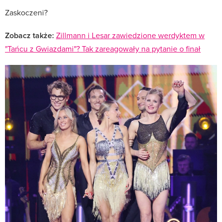
Zaskoczeni?
Zobacz także:
Zillmann i Lesar zawiedzione werdyktem w
"Tańcu z Gwiazdami"? Tak zareagowały na pytanie o finał