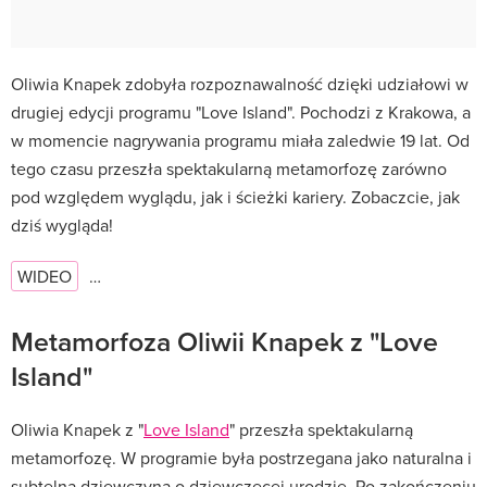
Oliwia Knapek zdobyła rozpoznawalność dzięki udziałowi w
drugiej edycji programu "Love Island".
Pochodzi z Krakowa, a
w momencie nagrywania programu miała zaledwie 19 lat. Od
tego czasu
przeszła spektakularną metamorfozę zarówno
pod względem wyglądu, jak i ścieżki kariery. Zobaczcie, jak
dziś wygląda!
WIDEO
…
Metamorfoza Oliwii Knapek z "Love
Island"
Oliwia Knapek z "
Love Island
" przeszła spektakularną
metamorfozę. W programie była postrzegana jako naturalna i
subtelna dziewczyna o dziewczęcej urodzie. Po zakończeniu