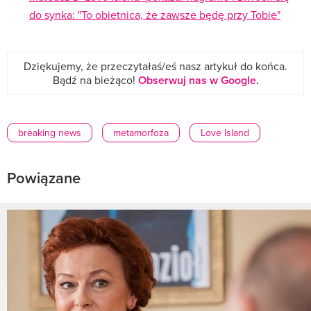
do synka: "To obietnica, że zawsze będę przy Tobie"
Dziękujemy, że przeczytałaś/eś nasz artykuł do końca.
Bądź na bieżąco!
Obserwuj nas w Google
.
breaking news
metamorfoza
Love Island
Powiązane