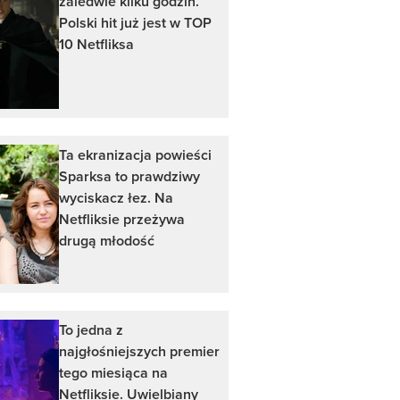
zaledwie kilku godzin.
Polski hit już jest w TOP
10 Netfliksa
Ta ekranizacja powieści
Sparksa to prawdziwy
wyciskacz łez. Na
Netfliksie przeżywa
drugą młodość
To jedna z
najgłośniejszych premier
tego miesiąca na
Netfliksie. Uwielbiany