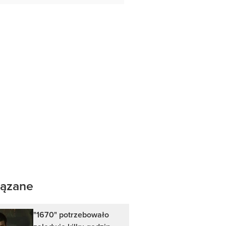
ązane
"1670" potrzebowało