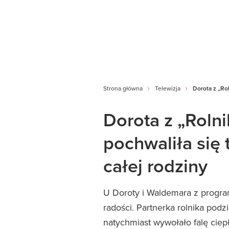
Strona główna
Telewizja
Dorota z „Rol
Dorota z „Roln
pochwaliła się 
całej rodziny
U Doroty i Waldemara z progra
radości. Partnerka rolnika podz
natychmiast wywołało falę ciepł