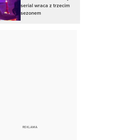
serial wraca z trzecim
sezonem