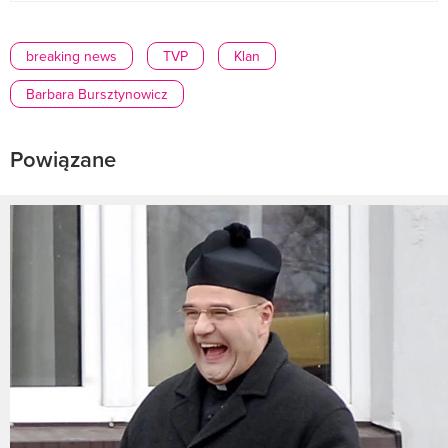
breaking news
TVP
Klan
Barbara Bursztynowicz
Powiązane