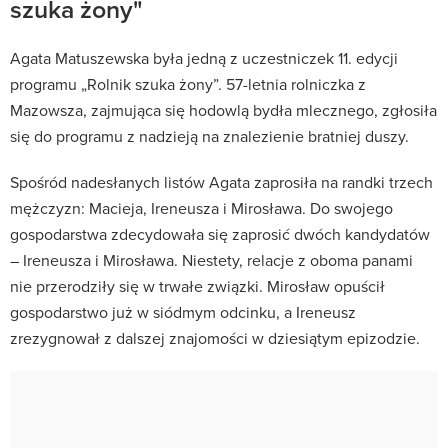
szuka żony"
Agata Matuszewska była jedną z uczestniczek 11. edycji
programu „Rolnik szuka żony”.
57-letnia rolniczka z
Mazowsza, zajmująca się hodowlą bydła mlecznego, zgłosiła
się do programu z nadzieją na znalezienie bratniej duszy.
Spośród nadesłanych listów Agata zaprosiła na randki trzech
mężczyzn: Macieja, Ireneusza i Mirosława.
Do swojego
gospodarstwa zdecydowała się zaprosić dwóch kandydatów
– Ireneusza i Mirosława.
Niestety, relacje z oboma panami
nie przerodziły się w trwałe związki.
Mirosław opuścił
gospodarstwo już w siódmym odcinku, a Ireneusz
zrezygnował z dalszej znajomości w dziesiątym epizodzie.