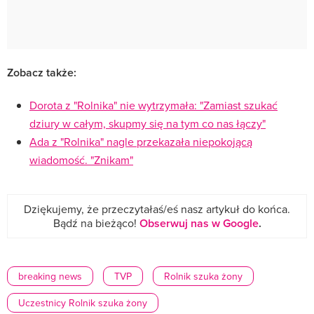
Zobacz także:
Dorota z "Rolnika" nie wytrzymała: "Zamiast szukać
dziury w całym, skupmy się na tym co nas łączy"
Ada z "Rolnika" nagle przekazała niepokojącą
wiadomość. "Znikam"
Dziękujemy, że przeczytałaś/eś nasz artykuł do końca.
Bądź na bieżąco!
Obserwuj nas w Google
.
breaking news
TVP
Rolnik szuka żony
Uczestnicy Rolnik szuka żony