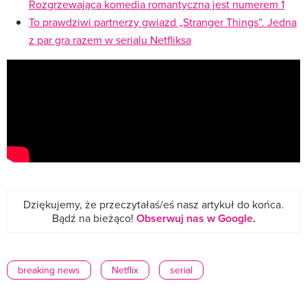
Rozgrzewająca komedia romantyczna jest numerem 1
To prawdziwi partnerzy gwiazd „Stranger Things”. Jedna
z par gra razem w serialu Netfliksa
Dziękujemy, że przeczytałaś/eś nasz artykuł do końca.
Bądź na bieżąco!
Obserwuj nas w Google
.
breaking news
Netflix
serial