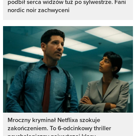
podbił serca widzów tuż po sylwestrze. Fani
nordic noir zachwyceni
Mroczny kryminał Netflixa szokuje
zakończeniem. To 6-odcinkowy thriller