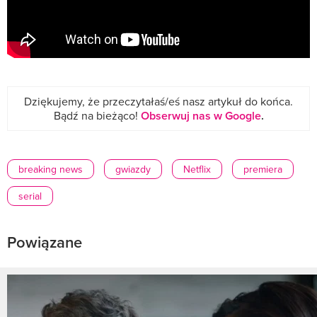
Dziękujemy, że przeczytałaś/eś nasz artykuł do końca.
Bądź na bieżąco!
Obserwuj nas w Google
.
breaking news
gwiazdy
Netflix
premiera
serial
Powiązane