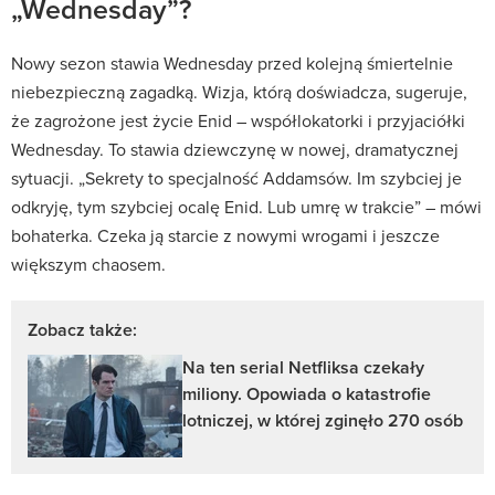
„Wednesday”?
Nowy sezon stawia Wednesday przed kolejną śmiertelnie
niebezpieczną zagadką. Wizja, którą doświadcza, sugeruje,
że zagrożone jest życie Enid – współlokatorki i przyjaciółki
Wednesday. To stawia dziewczynę w nowej, dramatycznej
sytuacji. „Sekrety to specjalność Addamsów. Im szybciej je
odkryję, tym szybciej ocalę Enid. Lub umrę w trakcie” – mówi
bohaterka. Czeka ją starcie z nowymi wrogami i jeszcze
większym chaosem.
Zobacz także:
Na ten serial Netfliksa czekały
miliony. Opowiada o katastrofie
lotniczej, w której zginęło 270 osób