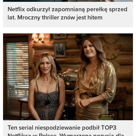
Netflix odkurzył zapomnianą perełkę sprzed
lat. Mroczny thriller znów jest hitem
Ten serial niespodziewanie podbił TOP3
Netfliksa w Polsce. Wymarzona pozycja dla