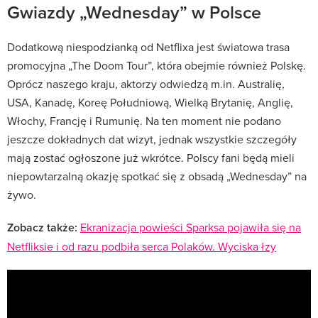
Gwiazdy „Wednesday” w Polsce
Dodatkową niespodzianką od Netflixa jest światowa trasa
promocyjna „The Doom Tour”, która obejmie również Polskę.
Oprócz naszego kraju, aktorzy odwiedzą m.in. Australię,
USA, Kanadę, Koreę Południową, Wielką Brytanię, Anglię,
Włochy, Francję i Rumunię. Na ten moment nie podano
jeszcze dokładnych dat wizyt, jednak wszystkie szczegóły
mają zostać ogłoszone już wkrótce. Polscy fani będą mieli
niepowtarzalną okazję spotkać się z obsadą „Wednesday” na
żywo.
Zobacz także:
Ekranizacja powieści Sparksa pojawiła się na
Netfliksie i od razu podbiła serca Polaków. Wyciska łzy