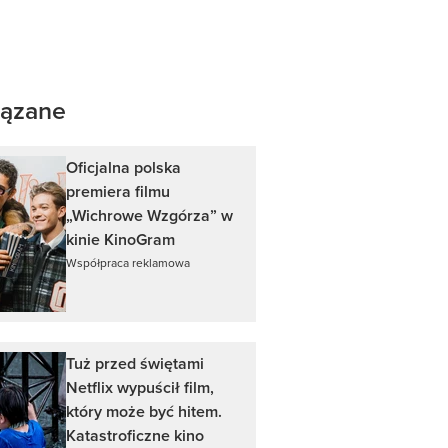
ązane
Oficjalna polska
premiera filmu
„Wichrowe Wzgórza” w
kinie KinoGram
Współpraca reklamowa
Tuż przed świętami
Netflix wypuścił film,
który może być hitem.
Katastroficzne kino