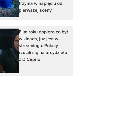
trzyma w napięciu od
pierwszej sceny
Film roku dopiero co był
w kinach, już jest w
streamingu. Polacy
rzucili się na arcydzieło
z DiCaprio