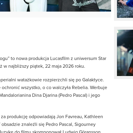
ogu” to nowa produkcja Lucasfilm z uniwersum Star
ż w najbliższy piątek, 22 maja 2026 roku.
erialni watażkowie rozpierzchli się po Galaktyce.
 ochronić wszystko, o co walczyła Rebelia. Werbuje
ndalorianina Dina Djarina (Pedro Pascal) i jego
 za produkcję odpowiadają Jon Favreau, Kathleen
 obsadzie znaleźli się Pedro Pascal, Sigourney
 Muzykę do filmu skomponował Ludwig Göransson