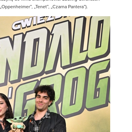
 „Oppenheimer”, „Tenet”, „Czarna Pantera”).