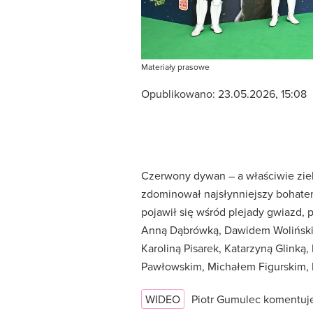
Materiały prasowe
Opublikowano:
23.05.2026, 15:08
Czerwony dywan – a właściwie ziel
zdominował najsłynniejszy bohate
pojawił się wśród plejady gwiazd,
Anną Dąbrówką, Dawidem Wolińskim
Karoliną Pisarek, Katarzyną Glinką
Pawłowskim, Michałem Figurskim,
WIDEO
Piotr Gumulec komentuje