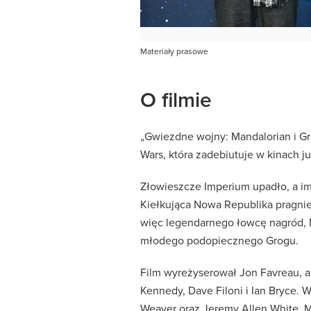
Materiały prasowe
O filmie
„Gwiezdne wojny: Mandalorian i Gr
Wars, która zadebiutuje w kinach ju
Złowieszcze Imperium upadło, a imp
Kiełkująca Nowa Republika pragnie
więc legendarnego łowcę nagród, Ma
młodego podopiecznego Grogu.
Film wyreżyserował Jon Favreau, a
Kennedy, Dave Filoni i Ian Bryce. W
Weaver oraz Jeremy Allen White.