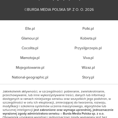
©BURDA MEDIA POLSKA SP. Z O. O. 2026
Elle.pl
Polki.pl
Glamour.pl
Kobieta.pl
Cocolita.pl
Przyslijprzepis.pl
Mamotoja.pl
Viva.pl
Mojegotowanie.pl
Wizaz.pl
National-geographic.pl
Story.pl
Jakiekolwiek aktywności, w szczególności: pobieranie, zwielokrotnianie,
przechowywanie, lub inne wykorzystywanie treści, danych lub informacji
dostępnych w ramach niniejszego serwisu oraz wszystkich jego podstron, w
szczególności w celu ich eksploracji, zmierzającej do tworzenia, rozwoju,
modyfikacji i szkolenia systemów uczenia maszynowego, algorytmów lub
sztucznej inteligencji
jest zabronione oraz wymaga uprzedniej, jednoznacznie
wyrażonej zgody administratora serwisu – Burda Media Polska sp. z o.o.
Obowiązek uzyskania wyraźnej i jednoznacznej zgody wymagany jest bez