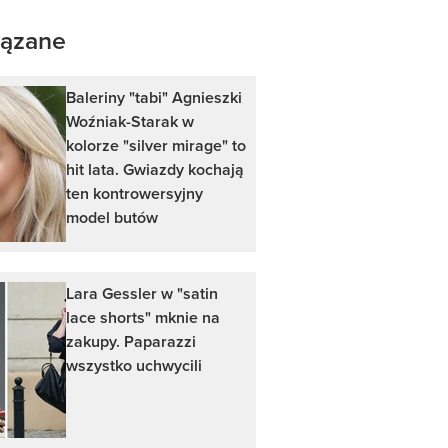
ązane
Baleriny "tabi" Agnieszki
Woźniak-Starak w
kolorze "silver mirage" to
hit lata. Gwiazdy kochają
ten kontrowersyjny
model butów
Lara Gessler w "satin
lace shorts" mknie na
zakupy. Paparazzi
wszystko uchwycili