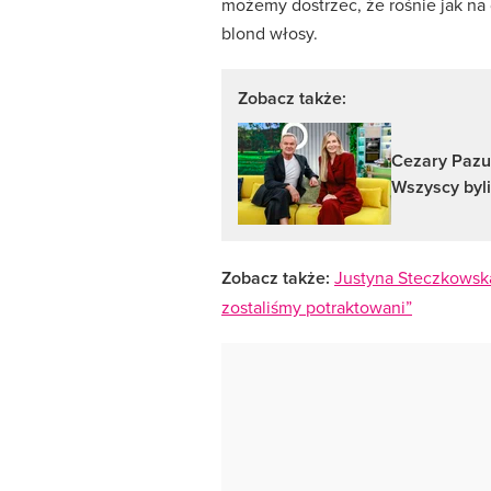
możemy dostrzec, że rośnie jak na
blond włosy.
Zobacz także:
Cezary Pazu
Wszyscy byli
Zobacz także:
Justyna Steczkowska
zostaliśmy potraktowani”