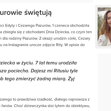
zurowie świętują
zieci Edyty i Cezarego Pazurów, 1 czerwca obchodziła
ta zbiegła się z obchodami Dnia Dziecka, co czyni ten
 dla rodziny Pazurów. Z okazji urodzin córki, Cezary
u na Instagramie urocze zdjęcie Rity. W opisie do
ziecka w życiu. 7 lat temu urodziła
sza pociecha. Dajesz mi Ritusiu tyle
ób tego zmierzyć żadną miarą. Żyj
Cezarego to prawdziwa rzadkość, dlatego najnowsza z
ch fanów. Choć dziewczynka stoi tyłem do obiektywu,