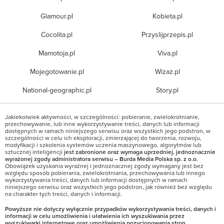
Glamour.pl
Kobieta.pl
Cocolita.pl
Przyslijprzepis.pl
Mamotoja.pl
Viva.pl
Mojegotowanie.pl
Wizaz.pl
National-geographic.pl
Story.pl
Jakiekolwiek aktywności, w szczególności: pobieranie, zwielokrotnianie,
przechowywanie, lub inne wykorzystywanie treści, danych lub informacji
dostępnych w ramach niniejszego serwisu oraz wszystkich jego podstron, w
szczególności w celu ich eksploracji, zmierzającej do tworzenia, rozwoju,
modyfikacji i szkolenia systemów uczenia maszynowego, algorytmów lub
sztucznej inteligencji
jest zabronione oraz wymaga uprzedniej, jednoznacznie
wyrażonej zgody administratora serwisu – Burda Media Polska sp. z o.o.
Obowiązek uzyskania wyraźnej i jednoznacznej zgody wymagany jest bez
względu sposób pobierania, zwielokrotniania, przechowywania lub innego
wykorzystywania treści, danych lub informacji dostępnych w ramach
niniejszego serwisu oraz wszystkich jego podstron, jak również bez względu
na charakter tych treści, danych i informacji.
Powyższe nie dotyczy wyłącznie przypadków wykorzystywania treści, danych i
informacji w celu umożliwienia i ułatwienia ich wyszukiwania przez
wyszukiwarki internetowe oraz umożliwienia pozycjonowania stron