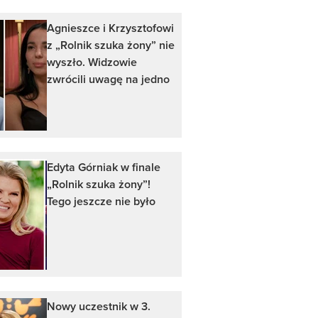
Agnieszce i Krzysztofowi
z „Rolnik szuka żony” nie
wyszło. Widzowie
zwrócili uwagę na jedno
Edyta Górniak w finale
„Rolnik szuka żony”!
Tego jeszcze nie było
Nowy uczestnik w 3.