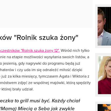
ów "Rolnik szuka żony"
czestników "Rolnik szuka żony 12".
Wśród nich tylko
aśnie na etapie możliwości wysyłania swoich listów, a
 jesienią, gdy nagrywki do programu będą już
haterów i czy uda im się odnaleźć miłość dzięki
już za kilka miesięcy, tymczasem Agata i Wiktoria z
 mnóstwem zdjęć ze wspólnej majówki, którą spędziły
 której brały udział.
zka to grill musi być. Każdy chciał
 (Mamą) Miecią a Seba jak zwykle