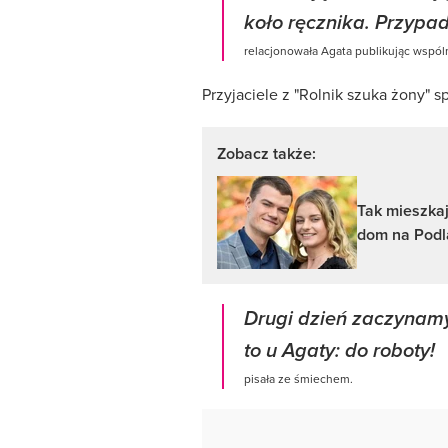
koło ręcznika. Przypa
relacjonowała Agata publikując wspóln
Przyjaciele z "Rolnik szuka żony" s
Zobacz także:
Tak mieszkaj
dom na Podl
Drugi dzień zaczynamy
to u Agaty: do roboty!
pisała ze śmiechem.