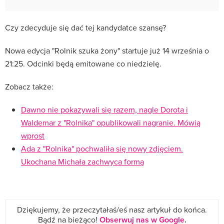
Czy zdecyduje się dać tej kandydatce szansę?
Nowa edycja "Rolnik szuka żony" startuje już 14 września o
21:25. Odcinki będą emitowane co niedzielę.
Zobacz także:
Dawno nie pokazywali się razem, nagle Dorota i
Waldemar z "Rolnika" opublikowali nagranie. Mówią
wprost
Ada z "Rolnika" pochwaliła się nowy zdjęciem.
Ukochana Michała zachwyca formą
Dziękujemy, że przeczytałaś/eś nasz artykuł do końca.
Bądź na bieżąco!
Obserwuj nas w Google
.