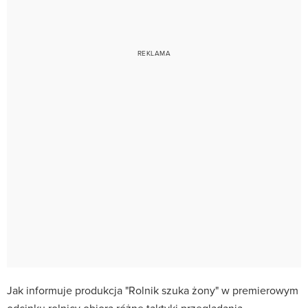
Jak informuje produkcja "Rolnik szuka żony" w premierowym
odcinku rolnicy obiorą różne taktyki przeglądania