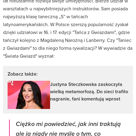
lat nieustannie rozwija swoje umiejętności. Bierze udział w
warsztatach u najwybitniejszych instruktorów. Sam posiada
najwyższą klasę taneczną „S” w tańcach
latynoamerykańskich. W Polsce szerszą popularność zyskał
dzięki udziałowi w 16. i 17. edycji "Tańca z Gwiazdami", gdzie
tańczył kolejno z Magdaleną Narożną i Lanberry. Czy "Taniec
z Gwiazdami" to dla niego forma rywalizacji? W wywiadzie da
"Świata Gwiazd" wyznał:
Zobacz także:
Justyna Steczkowska zaskoczyła
wielką metamorfozą. Do sieci trafiło
nagranie, fani komentują wprost
Ciężko mi powiedzieć, jak inni traktują
ale ja nigdy nie myślę o tym, co