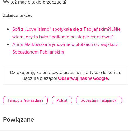
Wy też macie takie przeczucia?
Zobacz także:
Sofi z „Love Island” spotykała się z Fabijańskim?! „Nie
wiem, czy to było spotkanie na stopie randkowej”
Anna Markowska wymownie o plotkach o związku z
Sebastianem Fabijańskim
Dziękujemy, że przeczytałaś/eś nasz artykuł do końca.
Bądź na bieżąco!
Obserwuj nas w Google
.
Taniec z Gwiazdami
Polsat
Sebastian Fabijański
Powiązane