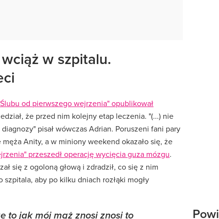
wciąż w szpitalu.
eci
"Ślubu od pierwszego wejrzenia" opublikował
dział, że przed nim kolejny etap leczenia. "(...) nie
diagnozy" pisał wówczas Adrian. Poruszeni fani pary
e męża Anity, a w miniony weekend okazało się, że
jrzenia" przeszedł operację wycięcia guza mózgu
.
ł się z ogoloną głową i zdradził, co się z nim
o szpitala, aby po kilku dniach rozłąki mogły
Powi
 to jak mój mąż znosi znosi to