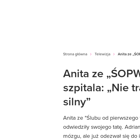
Strona główna
Telewizja
Anita ze „ŚOP
Anita ze „ŚOPW
szpitala: „Nie tr
silny”
Anita ze "Ślubu od pierwszego w
odwiedziły swojego tatę. Adria
mózgu, ale już odezwał się do 