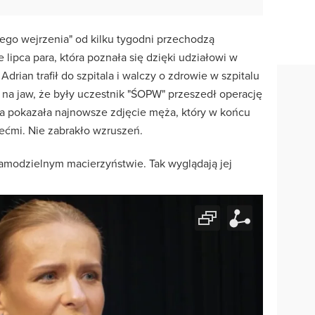
zego wejrzenia" od kilku tygodni przechodzą
lipca para, która poznała się dzięki udziałowi w
rian trafił do szpitala i walczy o zdrowie w szpitalu
na jaw, że były uczestnik "ŚOPW" przeszedł operację
ta pokazała najnowsze zdjęcie męża, który w końcu
ećmi. Nie zabrakło wzruszeń.
samodzielnym macierzyństwie. Tak wyglądają jej