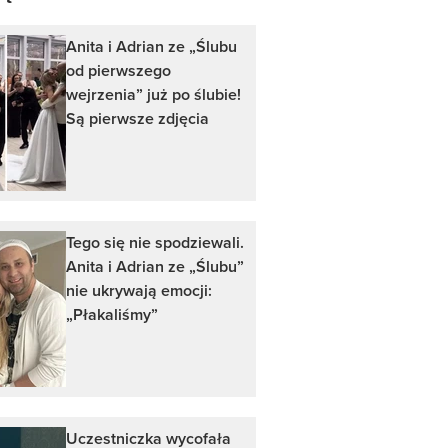
Anita i Adrian ze „Ślubu
od pierwszego
wejrzenia” już po ślubie!
Są pierwsze zdjęcia
Tego się nie spodziewali.
Anita i Adrian ze „Ślubu”
nie ukrywają emocji:
„Płakaliśmy”
Uczestniczka wycofała