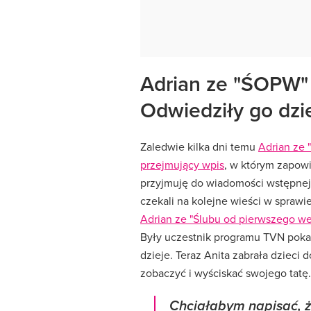
Adrian ze "ŚOPW" 
Odwiedziły go dzi
Zaledwie kilka dni temu
Adrian ze 
przejmujący wpis
, w którym zapowie
przyjmuję do wiadomości wstępnej 
czekali na kolejne wieści w sprawi
Adrian ze "Ślubu od pierwszego we
Były uczestnik programu TVN pokaza
dzieje. Teraz Anita zabrała dzieci d
zobaczyć i wyściskać swojego tatę.
Chciałabym napisać, że