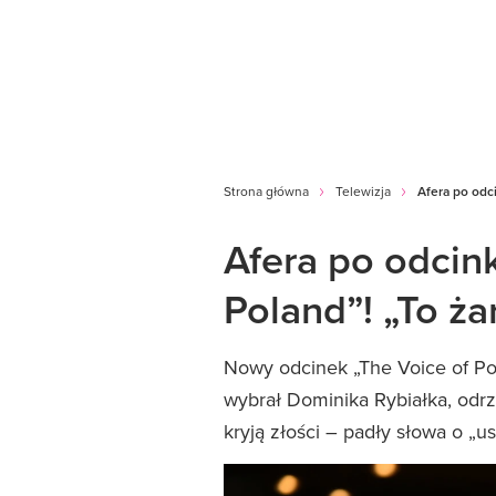
Strona główna
Telewizja
Afera po odci
Afera po odcin
Poland”! „To ża
Nowy odcinek „The Voice of Po
wybrał Dominika Rybiałka, odrz
kryją złości – padły słowa o „us