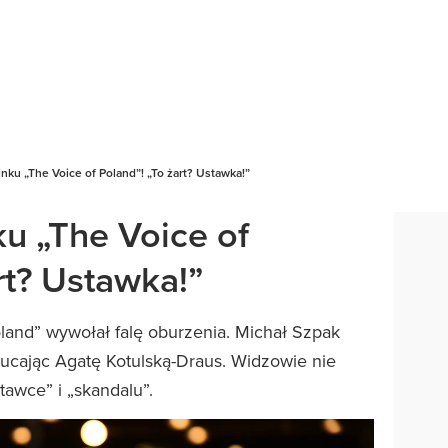
nku „The Voice of Poland”! „To żart? Ustawka!”
ku „The Voice of
rt? Ustawka!”
land” wywołał falę oburzenia. Michał Szpak
ucając Agatę Kotulską-Draus. Widzowie nie
tawce” i „skandalu”.