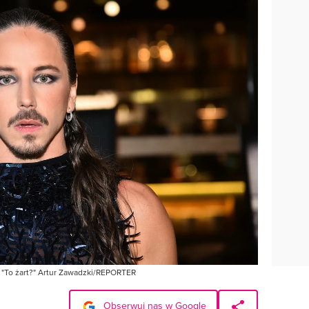
. "To żart?" Artur Zawadzki/REPORTER
Obserwuj nas w Google