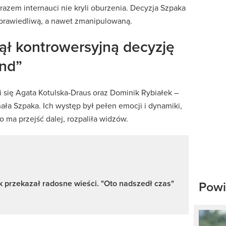
razem internauci nie kryli oburzenia. Decyzja Szpaka
sprawiedliwą, a nawet zmanipulowaną.
ął kontrowersyjną decyzję
and”
 się Agata Kotulska-Draus oraz Dominik Rybiałek –
ła Szpaka. Ich występ był pełen emocji i dynamiki,
o ma przejść dalej, rozpaliła widzów.
 przekazał radosne wieści. "Oto nadszedł czas"
Powi