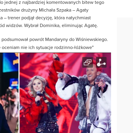
do jednej z najbardziej komentowanych bitew tego
zestników drużyny Michała Szpaka – Agaty
a – trener podjął decyzję, która natychmiast
d widzów. Wybrał Dominika, eliminując Agatę.
e podsumował powrót Mandaryny do Wiśniewskiego.
ie oceniam nie ich sytuacje rodzinno-łóżkowe"