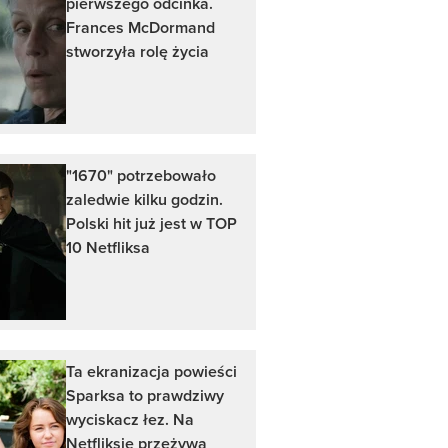
pierwszego odcinka.
Frances McDormand
stworzyła rolę życia
"1670" potrzebowało
zaledwie kilku godzin.
Polski hit już jest w TOP
10 Netfliksa
Ta ekranizacja powieści
Sparksa to prawdziwy
wyciskacz łez. Na
Netfliksie przeżywa