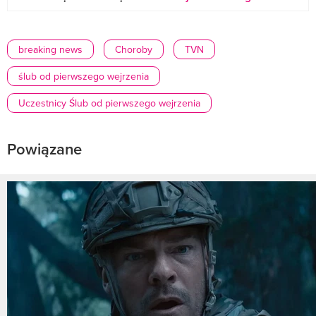
breaking news
Choroby
TVN
ślub od pierwszego wejrzenia
Uczestnicy Ślub od pierwszego wejrzenia
Powiązane