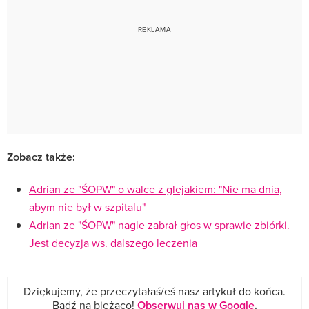
Zobacz także:
Adrian ze "ŚOPW" o walce z glejakiem: "Nie ma dnia,
abym nie był w szpitalu"
Adrian ze "ŚOPW" nagle zabrał głos w sprawie zbiórki.
Jest decyzja ws. dalszego leczenia
Dziękujemy, że przeczytałaś/eś nasz artykuł do końca.
Bądź na bieżąco!
Obserwuj nas w Google
.