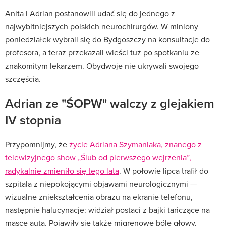
Anita i Adrian postanowili udać się do jednego z
najwybitniejszych polskich neurochirurgów. W miniony
poniedziałek wybrali się do Bydgoszczy na konsultacje do
profesora, a teraz przekazali wieści tuż po spotkaniu ze
znakomitym lekarzem. Obydwoje nie ukrywali swojego
szczęścia.
Adrian ze "ŚOPW" walczy z glejakiem
IV stopnia
Przypomnijmy, że
życie Adriana Szymaniaka, znanego z
telewizyjnego show „Ślub od pierwszego wejrzenia”,
radykalnie zmieniło się tego lata
. W połowie lipca trafił do
szpitala z niepokojącymi objawami neurologicznymi —
wizualne zniekształcenia obrazu na ekranie telefonu,
następnie halucynacje: widział postaci z bajki tańczące na
masce auta. Pojawiły się także migrenowe bóle głowy,