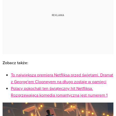
Zobacz także:
To największa premiera Netfliksa przed świętami. Dramat
z George'em Clooneyem na długo zostaje w pamięci
Polacy pokochali ten świąteczny hit Netfliksa.
Rozgrzewająca komedia romantyczna jest numerem 1