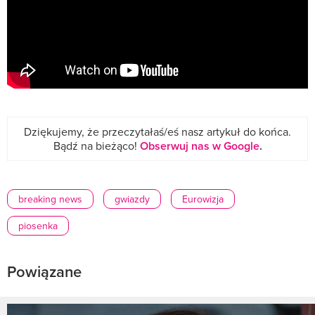
Dziękujemy, że przeczytałaś/eś nasz artykuł do końca.
Bądź na bieżąco!
Obserwuj nas w Google
.
breaking news
gwiazdy
Eurowizja
piosenka
Powiązane