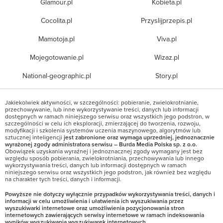
Glamour.pl
Kobieta.pl
Cocolita.pl
Przyslijprzepis.pl
Mamotoja.pl
Viva.pl
Mojegotowanie.pl
Wizaz.pl
National-geographic.pl
Story.pl
Jakiekolwiek aktywności, w szczególności: pobieranie, zwielokrotnianie,
przechowywanie, lub inne wykorzystywanie treści, danych lub informacji
dostępnych w ramach niniejszego serwisu oraz wszystkich jego podstron, w
szczególności w celu ich eksploracji, zmierzającej do tworzenia, rozwoju,
modyfikacji i szkolenia systemów uczenia maszynowego, algorytmów lub
sztucznej inteligencji
jest zabronione oraz wymaga uprzedniej, jednoznacznie
wyrażonej zgody administratora serwisu – Burda Media Polska sp. z o.o.
Obowiązek uzyskania wyraźnej i jednoznacznej zgody wymagany jest bez
względu sposób pobierania, zwielokrotniania, przechowywania lub innego
wykorzystywania treści, danych lub informacji dostępnych w ramach
niniejszego serwisu oraz wszystkich jego podstron, jak również bez względu
na charakter tych treści, danych i informacji.
Powyższe nie dotyczy wyłącznie przypadków wykorzystywania treści, danych i
informacji w celu umożliwienia i ułatwienia ich wyszukiwania przez
wyszukiwarki internetowe oraz umożliwienia pozycjonowania stron
internetowych zawierających serwisy internetowe w ramach indeksowania
wyników wyszukiwania wyszukiwarek internetowych