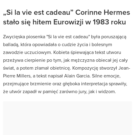
„Si la vie est cadeau” Corinne Hermes
stało się hitem Eurowizji w 1983 roku
Zwycięska piosenka "Si la vie est cadeau" była poruszającą
balladą, która opowiadała o cudzie życia i bolesnym
zawodzie uczuciowym. Kobieta śpiewająca tekst utworu
przeżywa cierpienie po tym, jak mężczyzna obiecał jej cały
świat, a potem złamał obietnicę. Kompozycję stworzył Jean-
Pierre Millers, a tekst napisał Alain Garcia. Silne emocje,
przejmujące brzmienie oraz głęboka interpretacja sprawiły,
że utwór zapadł w pamięć zarówno jury, jak i widzom.