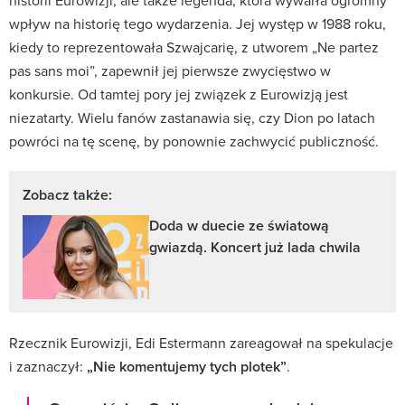
historii Eurowizji, ale także legenda, która wywarła ogromny
wpływ na historię tego wydarzenia. Jej występ w 1988 roku,
kiedy to reprezentowała Szwajcarię, z utworem „Ne partez
pas sans moi”, zapewnił jej pierwsze zwycięstwo w
konkursie. Od tamtej pory jej związek z Eurowizją jest
niezatarty. Wielu fanów zastanawia się, czy Dion po latach
powróci na tę scenę, by ponownie zachwycić publiczność.
Zobacz także:
Doda w duecie ze światową
gwiazdą. Koncert już lada chwila
Rzecznik Eurowizji, Edi Estermann zareagował na spekulacje
i zaznaczył:
„Nie komentujemy tych plotek”
.