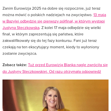
Zanim Eurowizja 2025 na dobre się rozpocznie, już teraz
można mówić o polskich nadziejach na zwycięstwo.
13 maja
w Bazylei odbędzie się pierwszy półfinał, w którym wystąpi
Justyna Steczkowska
. Z kolei 17 maja odbędzie się wielki
finał, w którym zaprezentują się państwa, które
zakwalifikowały się do tej fazy konkursu. Fani już teraz
czekają na ten ekscytujący moment, kiedy to wyłoniony
zostanie zwycięzca.
Zobacz także:
Tuż przed Eurowizją Blanka nagle zwróciła się
do Justyny Steczkowskiej. Od razu otrzymała odpowiedź