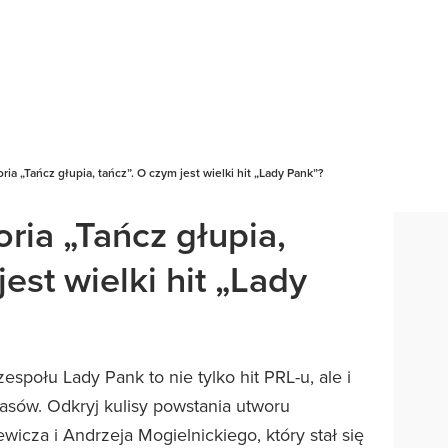
ria „Tańcz głupia, tańcz”. O czym jest wielki hit „Lady Pank”?
ria „Tańcz głupia,
est wielki hit „Lady
espołu Lady Pank to nie tylko hit PRL-u, ale i
asów. Odkryj kulisy powstania utworu
icza i Andrzeja Mogielnickiego, który stał się