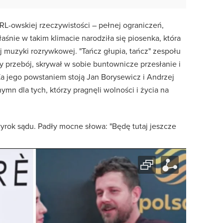
PRL-owskiej rzeczywistości – pełnej ograniczeń,
aśnie w takim klimacie narodziła się piosenka, która
j muzyki rozrywkowej. "Tańcz głupia, tańcz" zespołu
ny przebój, skrywał w sobie buntownicze przesłanie i
Za jego powstaniem stoją Jan Borysewicz i Andrzej
hymn dla tych, którzy pragnęli wolności i życia na
yrok sądu. Padły mocne słowa: "Będę tutaj jeszcze