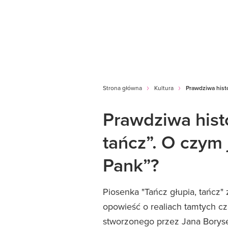
Strona główna
Kultura
Prawdziwa histo
Prawdziwa histo
tańcz”. O czym j
Pank”?
Piosenka "Tańcz głupia, tańcz" z
opowieść o realiach tamtych cz
stworzonego przez Jana Borysew