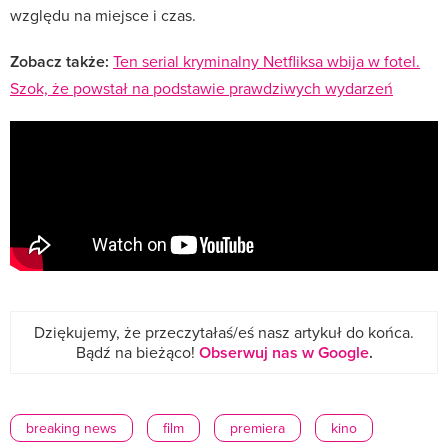
względu na miejsce i czas.
Zobacz także:
Ten serial kryminalny Netfliksa wbija w fotel.
Szok, że powstał na podstawie prawdziwych wydarzeń
Dziękujemy, że przeczytałaś/eś nasz artykuł do końca.
Bądź na bieżąco!
Obserwuj nas w Google
.
breaking news
film
premiera
kino