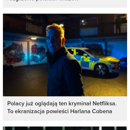
Polacy już oglądają ten kryminał Netfliksa.
To ekranizacja powieści Harlana Cobena