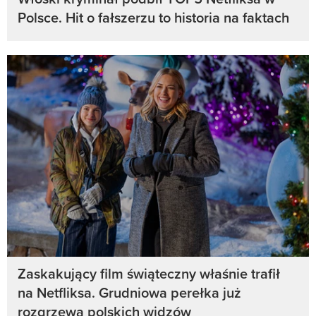
Polsce. Hit o fałszerzu to historia na faktach
Zaskakujący film świąteczny właśnie trafił
na Netfliksa. Grudniowa perełka już
rozgrzewa polskich widzów