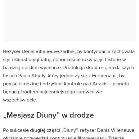
Reżyser Denis Villeneuve zadbał, by kontynuacja zachowała
styl i klimat oryginału, jednocześnie rozwijając historię w
bardziej epickim wymiarze. Produkcja skupia się na dalszych
losach Paula Atrydy, który jednoczy się z Fremenami, by
pomścić rodzinę i odzyskać kontrolę nad Arrakis – planetą
będącą źródłem najcenniejszego surowca we
wszechświecie.
„Mesjasz Diuny” w drodze
Po sukcesie drugiej części „Diuny”, reżyser Denis Villeneuve
oficjalnie potwierdził kontynuację filmowej sagi. Trzecia