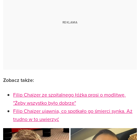
Zobacz także:
Filip Chajzer ze szpitalnego łóżka prosi o modlitwę.
"Żeby wszystko było dobrze"
Filip Chajzer ujawnia, co spotkało go śmierci synka. Aż
trudno w to uwierzyć