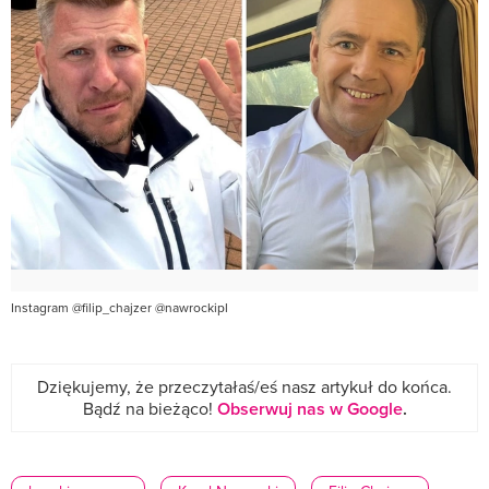
Instagram @filip_chajzer @nawrockipl
Dziękujemy, że przeczytałaś/eś nasz artykuł do końca.
Bądź na bieżąco!
Obserwuj nas w Google
.