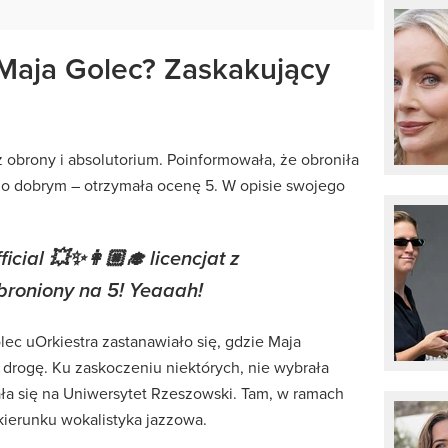
Maja Golec? Zaskakujący
z obrony i absolutorium. Poinformowała, że obroniła
zo dobrym – otrzymała ocenę 5. W opisie swojego
ficial 💥✨👩🏼‍🎓 licencjat z
broniony na 5! Yeaaah!
ec uOrkiestra zastanawiało się, gdzie Maja
rogę. Ku zaskoczeniu niektórych, nie wybrała
a się na Uniwersytet Rzeszowski. Tam, w ramach
 kierunku wokalistyka jazzowa.