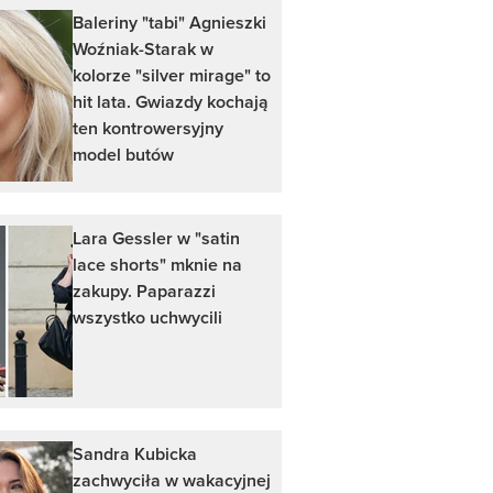
Baleriny "tabi" Agnieszki
Woźniak-Starak w
kolorze "silver mirage" to
hit lata. Gwiazdy kochają
ten kontrowersyjny
model butów
Lara Gessler w "satin
lace shorts" mknie na
zakupy. Paparazzi
wszystko uchwycili
Sandra Kubicka
zachwyciła w wakacyjnej