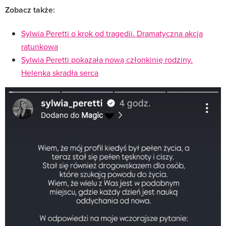
Zobacz także:
Sylwia Peretti o krok od tragedii. Dramatyczna akcja
ratunkowa
Sylwia Peretti pokazała nową członkinię rodziny.
Helenka skradła serca