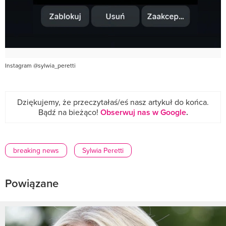
Instagram @sylwia_peretti
Dziękujemy, że przeczytałaś/eś nasz artykuł do końca.
Bądź na bieżąco!
Obserwuj nas w Google
.
breaking news
Sylwia Peretti
Powiązane