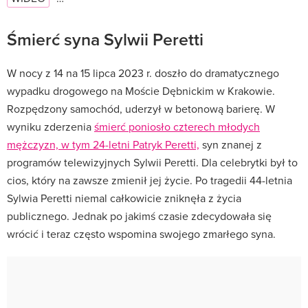
Śmierć syna Sylwii Peretti
W nocy z 14 na 15 lipca 2023 r. doszło do dramatycznego
wypadku drogowego na Moście Dębnickim w Krakowie.
Rozpędzony samochód, uderzył w betonową barierę. W
wyniku zderzenia
śmierć poniosło czterech młodych
mężczyzn, w tym 24-letni Patryk Peretti,
syn znanej z
programów telewizyjnych Sylwii Peretti. Dla celebrytki był to
cios, który na zawsze zmienił jej życie. Po tragedii 44-letnia
Sylwia Peretti niemal całkowicie zniknęła z życia
publicznego. Jednak po jakimś czasie zdecydowała się
wrócić i teraz często wspomina swojego zmarłego syna.