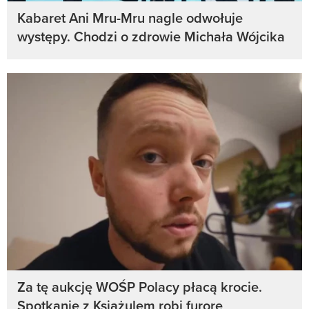
Kabaret Ani Mru-Mru nagle odwołuje
występy. Chodzi o zdrowie Michała Wójcika
Za tę aukcję WOŚP Polacy płacą krocie.
Spotkanie z Książulem robi furorę