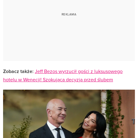
Zobacz także:
Jeff Bezos wyrzucił gości z luksusowego
hotelu w Wenecji! Szokująca decyzja przed ślubem