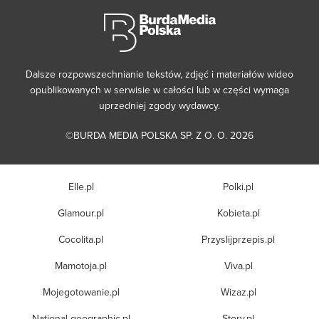
Dalsze rozpowszechnianie tekstów, zdjęć i materiałów wideo
opublikowanych w serwisie w całości lub w części wymaga
uprzedniej zgody wydawcy.
©BURDA MEDIA POLSKA SP. Z O. O. 2026
Elle.pl
Polki.pl
Glamour.pl
Kobieta.pl
Cocolita.pl
Przyslijprzepis.pl
Mamotoja.pl
Viva.pl
Mojegotowanie.pl
Wizaz.pl
National-geographic.pl
Story.pl