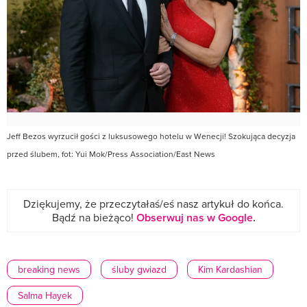
Jeff Bezos wyrzucił gości z luksusowego hotelu w Wenecji! Szokująca decyzja
przed ślubem, fot: Yui Mok/Press Association/East News
Dziękujemy, że przeczytałaś/eś nasz artykuł do końca.
Bądź na bieżąco!
Obserwuj nas w Google
.
breaking news
śluby gwiazd
Kim Kardashian
Salma Hayek