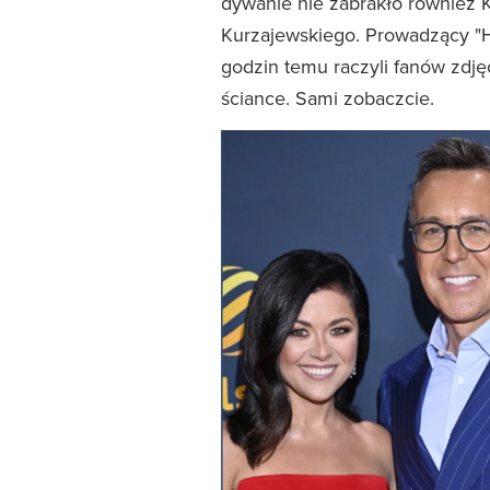
dywanie nie zabrakło również K
Kurzajewskiego. Prowadzący "Hal
godzin temu raczyli fanów zdję
ściance. Sami zobaczcie.