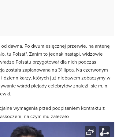
i od dawna. Po dwumiesięcznej przerwie, na antenę
o, tu Polsat". Zanim to jednak nastąpi, widzowie
władze Polsatu przygotował dla nich podczas
cja została zaplanowana na 31 lipca. Na czerwonym
 i dziennikarzy, których już niebawem zobaczymy w
anie wśród plejady celebrytów znaleźli się m.in.
jewki.
ecjalne wymagania przed podpisaniem kontraktu z
zaskoczeni, na czym mu zależało