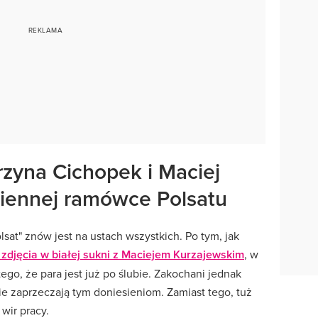
zyna Cichopek i Maciej
siennej ramówce Polsatu
sat" znów jest na ustach wszystkich. Po tym, jak
zdjęcia w białej sukni z Maciejem Kurzajewskim
, w
tego, że para jest już po ślubie. Zakochani jednak
ie zaprzeczają tym doniesieniom. Zamiast tego, tuż
 wir pracy.