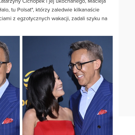
atarzyny Cichopek i jej ukochanego, Macieja
o, tu Polsat", którzy zaledwie kilkanaście
ciami z egzotycznych wakacji, zadali szyku na