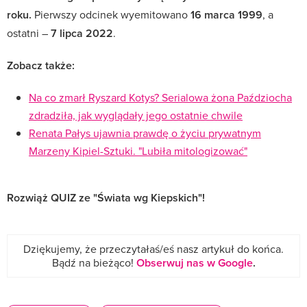
roku.
Pierwszy odcinek wyemitowano
16 marca 1999
, a
ostatni –
7 lipca 2022
.
Zobacz także:
Na co zmarł Ryszard Kotys? Serialowa żona Paździocha
zdradziła, jak wyglądały jego ostatnie chwile
Renata Pałys ujawnia prawdę o życiu prywatnym
Marzeny Kipiel-Sztuki. "Lubiła mitologizować"
Rozwiąż QUIZ ze "Świata wg Kiepskich"!
Dziękujemy, że przeczytałaś/eś nasz artykuł do końca.
Bądź na bieżąco!
Obserwuj nas w Google
.