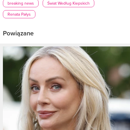
breaking news
Świat Według Kiepskich
Renata Pałys
Powiązane