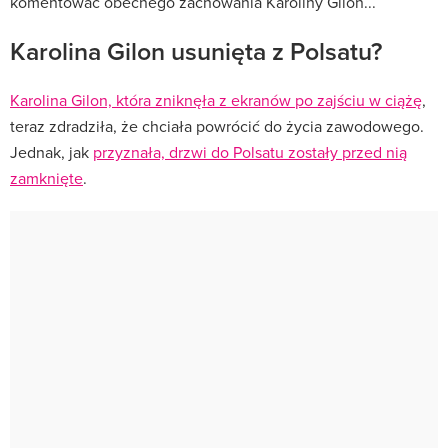
komentować obecnego zachowania Karoliny Gilon...
Karolina Gilon usunięta z Polsatu?
Karolina Gilon, która zniknęła z ekranów po zajściu w ciążę
,
teraz zdradziła, że chciała powrócić do życia zawodowego.
Jednak, jak
przyznała, drzwi do Polsatu zostały przed nią
zamknięte
.