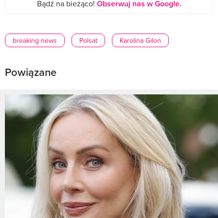
Bądź na bieżąco!
Obserwuj nas w Google
.
breaking news
Polsat
Karolina Gilon
Powiązane