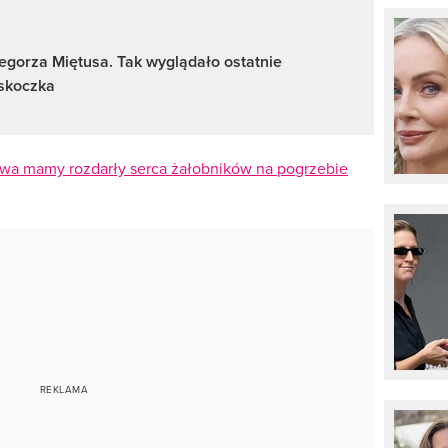
egorza Miętusa. Tak wyglądało ostatnie
skoczka
łowa mamy rozdarły serca żałobników na pogrzebie