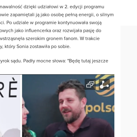
awalność dzięki udziałowi w 2. edycji programu
owie zapamiętali ją jako osobę pełną energii, o silnym
ści. Po udziale w programie kontynuowała swoją
ych jako influencerka oraz rozwijała pasję do
ć wstrząsnęła szerokim gronem fanom. W trakcie
, który Sonia zostawiła po sobie.
yrok sądu. Padły mocne słowa: "Będę tutaj jeszcze