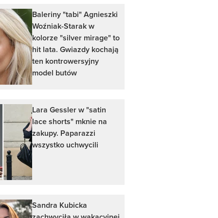
Baleriny "tabi" Agnieszki
Woźniak-Starak w
kolorze "silver mirage" to
hit lata. Gwiazdy kochają
ten kontrowersyjny
model butów
Lara Gessler w "satin
lace shorts" mknie na
zakupy. Paparazzi
wszystko uchwycili
Sandra Kubicka
zachwyciła w wakacyjnej