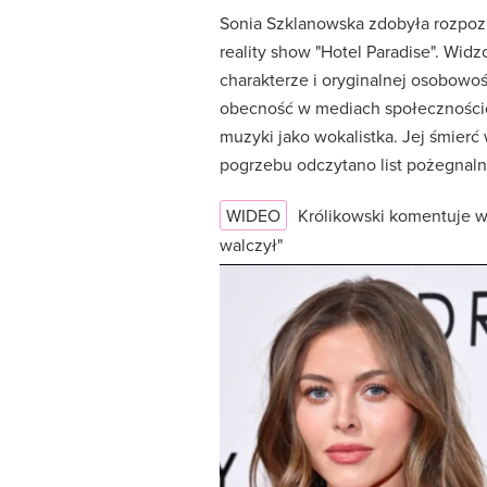
Sonia Szklanowska zdobyła rozpozn
reality show "Hotel Paradise". Widz
charakterze i oryginalnej osobowo
obecność w mediach społecznościow
muzyki jako wokalistka. Jej śmier
pogrzebu odczytano list pożegnalny
WIDEO
Królikowski komentuje w
walczył"