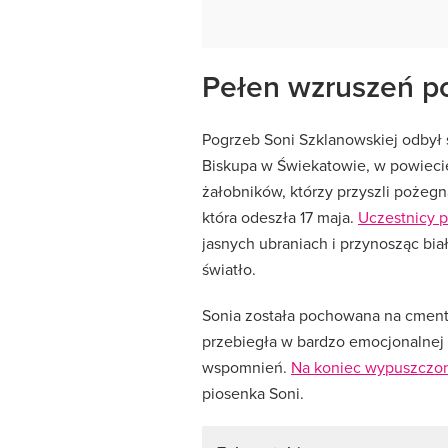
Pełen wzruszeń po
Pogrzeb Soni Szklanowskiej odbył 
Biskupa w Świekatowie, w powiecie
żałobników, którzy przyszli pożegna
która odeszła 17 maja.
Uczestnicy p
jasnych ubraniach i przynosząc bia
światło.
Sonia została pochowana na cment
przebiegła w bardzo emocjonalnej 
wspomnień.
Na koniec wypuszczon
piosenka Soni.