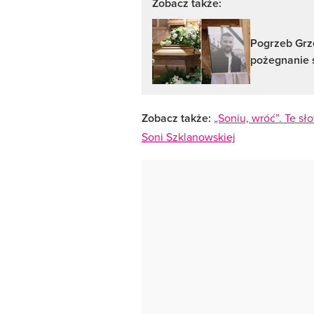
Zobacz także:
Pogrzeb Grz
pożegnanie 
Zobacz także:
„Soniu, wróć”. Te s
Soni Szklanowskiej