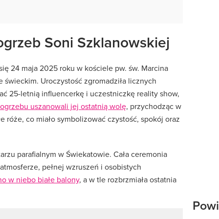
grzeb Soni Szklanowskiej
się 24 maja 2025 roku w kościele pw. św. Marcina
 świeckim. Uroczystość zgromadziła licznych
ć 25-letnią influencerkę i uczestniczkę reality show,
ogrzebu uszanowali jej ostatnią wolę
, przychodząc w
łe róże, co miało symbolizować czystość, spokój oraz
arzu parafialnym w Świekatowie. Cała ceremonia
atmosferze, pełnej wzruszeń i osobistych
o w niebo białe balony
, a w tle rozbrzmiała ostatnia
Powi