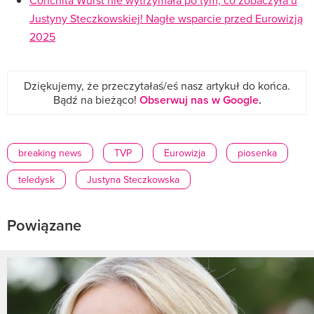
Justyny Steczkowskiej! Nagłe wsparcie przed Eurowizją
2025
Dziękujemy, że przeczytałaś/eś nasz artykuł do końca.
Bądź na bieżąco!
Obserwuj nas w Google
.
breaking news
TVP
Eurowizja
piosenka
teledysk
Justyna Steczkowska
Powiązane