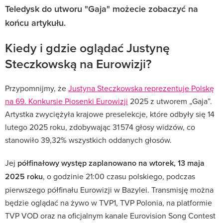
Teledysk do utworu "Gaja" możecie zobaczyć na
końcu artykułu.
Kiedy i gdzie oglądać Justynę
Steczkowską na Eurowizji?
Przypomnijmy, że
Justyna Steczkowska reprezentuje Polskę
na 69. Konkursie Piosenki Eurowizji
2025 z utworem „Gaja”.
Artystka zwyciężyła krajowe preselekcje, które odbyły się 14
lutego 2025 roku, zdobywając 31 574 głosy widzów, co
stanowiło 39,32% wszystkich oddanych głosów.
Jej
półfinałowy występ zaplanowano na wtorek, 13 maja
2025 roku
, o godzinie 21:00 czasu polskiego, podczas
pierwszego półfinału Eurowizji w Bazylei.
Transmisję można
będzie oglądać na żywo w TVP1, TVP Polonia, na platformie
TVP VOD oraz na oficjalnym kanale Eurovision Song Contest