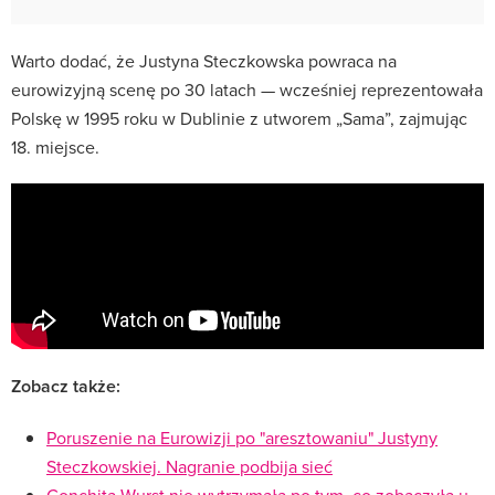
Warto dodać, że Justyna Steczkowska powraca na
eurowizyjną scenę po 30 latach — wcześniej reprezentowała
Polskę w 1995 roku w Dublinie z utworem „Sama”, zajmując
18. miejsce.
Zobacz także:
Poruszenie na Eurowizji po "aresztowaniu" Justyny
Steczkowskiej. Nagranie podbija sieć
Conchita Wurst nie wytrzymała po tym, co zobaczyła u