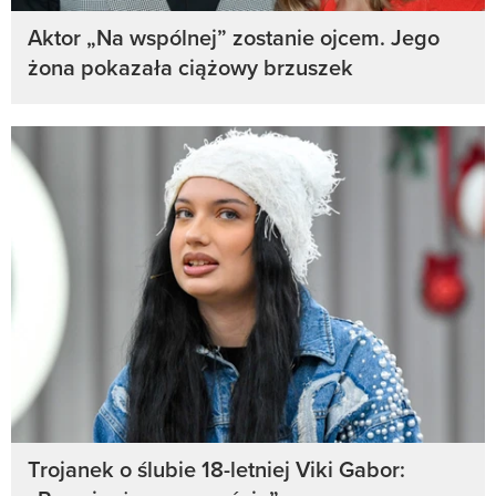
Aktor „Na wspólnej” zostanie ojcem. Jego
żona pokazała ciążowy brzuszek
Trojanek o ślubie 18-letniej Viki Gabor: