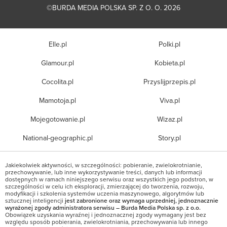
©BURDA MEDIA POLSKA SP. Z O. O. 2026
Elle.pl
Polki.pl
Glamour.pl
Kobieta.pl
Cocolita.pl
Przyslijprzepis.pl
Mamotoja.pl
Viva.pl
Mojegotowanie.pl
Wizaz.pl
National-geographic.pl
Story.pl
Jakiekolwiek aktywności, w szczególności: pobieranie, zwielokrotnianie,
przechowywanie, lub inne wykorzystywanie treści, danych lub informacji
dostępnych w ramach niniejszego serwisu oraz wszystkich jego podstron, w
szczególności w celu ich eksploracji, zmierzającej do tworzenia, rozwoju,
modyfikacji i szkolenia systemów uczenia maszynowego, algorytmów lub
sztucznej inteligencji
jest zabronione oraz wymaga uprzedniej, jednoznacznie
wyrażonej zgody administratora serwisu – Burda Media Polska sp. z o.o.
Obowiązek uzyskania wyraźnej i jednoznacznej zgody wymagany jest bez
względu sposób pobierania, zwielokrotniania, przechowywania lub innego