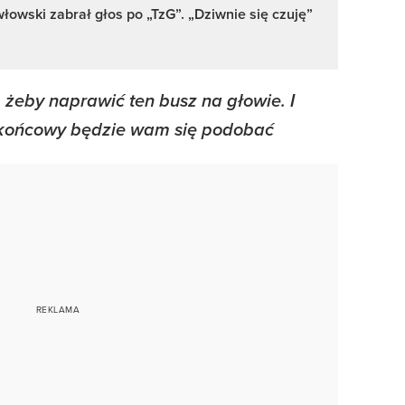
owski zabrał głos po „TzG”. „Dziwnie się czuję”
 żeby naprawić ten busz na głowie. I
t końcowy będzie wam się podobać