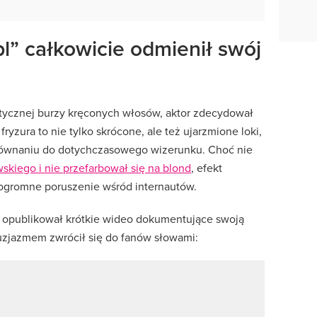
pl” całkowicie odmienił swój
tycznej burzy kręconych włosów, aktor zdecydował
fryzura to nie tylko skrócone, ale też ujarzmione loki,
równaniu do dotychczasowego wizerunku. Choć nie
kiego i nie przefarbował się na blond
, efekt
ogromne poruszenie wśród internautów.
 opublikował krótkie wideo dokumentujące swoją
tuzjazmem zwrócił się do fanów słowami: