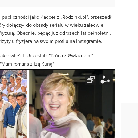
publiczności jako Kacper z „Rodzinki.pl”, przeszedł
óry dołączył do obsady serialu w wieku zaledwie
ryzurą. Obecnie, będąc już od trzech lat pełnoletni,
zyty u fryzjera na swoim profilu na Instagramie.
akie wieści. Uczestnik "Tańca z Gwiazdami"
 "Mam romans z Izą Kuną"