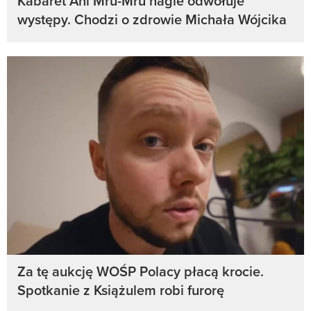
Kabaret Ani Mru-Mru nagle odwołuje
występy. Chodzi o zdrowie Michała Wójcika
Za tę aukcję WOŚP Polacy płacą krocie.
Spotkanie z Książulem robi furorę