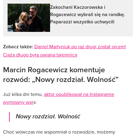
Zakochani Kaczorowska i
Rogacewicz wybrali się na randkę.
Paparazzi wszystko uchwycili
Zobacz także:
Daniel Martyniuk po raz drugi został ojcem!
Ciąża długo była owiana tajemnicą
Marcin Rogacewicz komentuje
rozwód: „Nowy rozdział. Wolność”
Już kilka dni temu,
aktor opublikował na Instagramie
wymowny wpi
s:
Nowy rozdział. Wolność
Choć wówczas nie wspomniał o rozwodzie, możemy