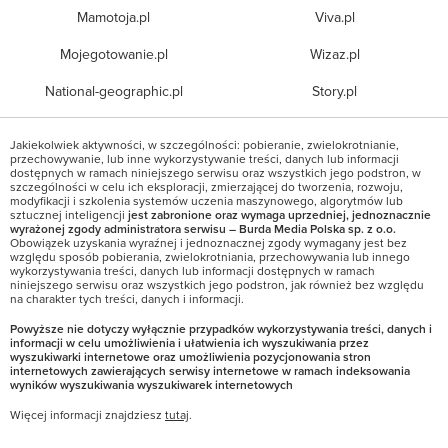
Mamotoja.pl
Viva.pl
Mojegotowanie.pl
Wizaz.pl
National-geographic.pl
Story.pl
Jakiekolwiek aktywności, w szczególności: pobieranie, zwielokrotnianie,
przechowywanie, lub inne wykorzystywanie treści, danych lub informacji
dostępnych w ramach niniejszego serwisu oraz wszystkich jego podstron, w
szczególności w celu ich eksploracji, zmierzającej do tworzenia, rozwoju,
modyfikacji i szkolenia systemów uczenia maszynowego, algorytmów lub
sztucznej inteligencji
jest zabronione oraz wymaga uprzedniej, jednoznacznie
wyrażonej zgody administratora serwisu – Burda Media Polska sp. z o.o.
Obowiązek uzyskania wyraźnej i jednoznacznej zgody wymagany jest bez
względu sposób pobierania, zwielokrotniania, przechowywania lub innego
wykorzystywania treści, danych lub informacji dostępnych w ramach
niniejszego serwisu oraz wszystkich jego podstron, jak również bez względu
na charakter tych treści, danych i informacji.
Powyższe nie dotyczy wyłącznie przypadków wykorzystywania treści, danych i
informacji w celu umożliwienia i ułatwienia ich wyszukiwania przez
wyszukiwarki internetowe oraz umożliwienia pozycjonowania stron
internetowych zawierających serwisy internetowe w ramach indeksowania
wyników wyszukiwania wyszukiwarek internetowych
Więcej informacji znajdziesz
tutaj
.