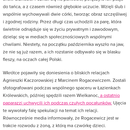
do tańca, a z czasem również głębokie uczucie. Wzięli ślub i
wspólnie wychowywali dwie córki, tworząc obraz szczęśliwej
i zgodnej rodziny. Przez długi czas uchodzili za parę, która
świetnie odnajduje się w życiu prywatnym i zawodowym,
dzieląc się w mediach społecznościowych wspólnymi
chwilami. Niestety, na początku października wyszło na jaw,
że nie są już razem, a ich rozstanie odbywało się w blasku
fleszy, na oczach całej Polski.
Wkrótce pojawiły się doniesienia o bliskich relacjach
Agnieszki Kaczorowskiej z Marcinem Rogacewiczem. Zostali
sfotografowani podczas wspólnego spaceru w Łazienkach
Królewskich, później spędzili razem Wielkanoc,
a ostatnio
paparazzi uchwycili ich podczas czułych pocałunków.
Ujęcia
te wywołały falę spekulacji na temat ich relacji.
Równocześnie media informowały, że Rogacewicz jest w
trakcie rozwodu z żoną, z którą ma czwórkę dzieci.