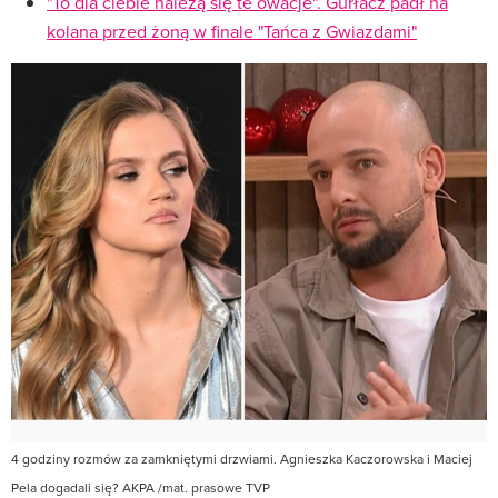
"To dla ciebie należą się te owacje". Gurłacz padł na
kolana przed żoną w finale "Tańca z Gwiazdami"
4 godziny rozmów za zamkniętymi drzwiami. Agnieszka Kaczorowska i Maciej
Pela dogadali się? AKPA /mat. prasowe TVP