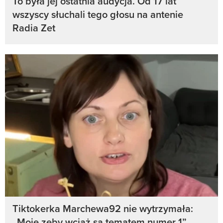
To była jej ostatnia audycja. Od 17 lat
wszyscy słuchali tego głosu na antenie
Radia Zet
Tiktokerka Marchewa92 nie wytrzymała:
„Moje zęby wciąż są tematem numer 1”