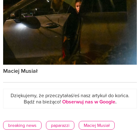
Maciej Musiał
Dziękujemy, że przeczytałaś/eś nasz artykuł do końca.
Bądź na bieżąco!
Obserwuj nas w Google
.
breaking news
paparazzi
Maciej Musiał