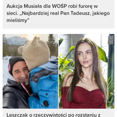
Aukcja Musiała dla WOŚP robi furorę w
sieci. „Najbardziej real Pan Tadeusz, jakiego
mieliśmy”
Leszczak o rzeczywistości po rozstaniu z