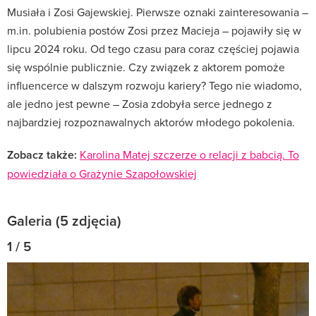
Musiała i Zosi Gajewskiej. Pierwsze oznaki zainteresowania –
m.in. polubienia postów Zosi przez Macieja – pojawiły się w
lipcu 2024 roku. Od tego czasu para coraz częściej pojawia
się wspólnie publicznie. Czy związek z aktorem pomoże
influencerce w dalszym rozwoju kariery? Tego nie wiadomo,
ale jedno jest pewne – Zosia zdobyła serce jednego z
najbardziej rozpoznawalnych aktorów młodego pokolenia.
Zobacz także:
Karolina Matej szczerze o relacji z babcią. To
powiedziała o Grażynie Szapołowskiej
Galeria (5 zdjęcia)
1 / 5