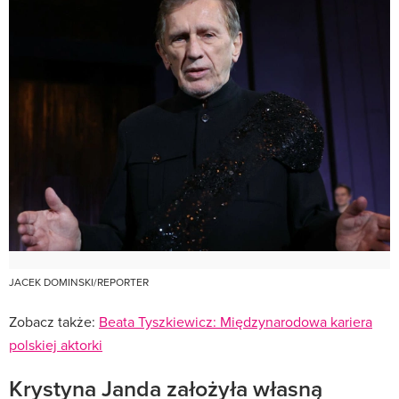
JACEK DOMINSKI/REPORTER
Zobacz także:
Beata Tyszkiewicz: Międzynarodowa kariera
polskiej aktorki
Krystyna Janda założyła własną