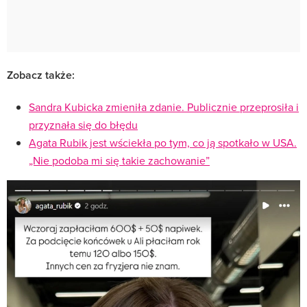
Zobacz także:
Sandra Kubicka zmieniła zdanie. Publicznie przeprosiła i
przyznała się do błędu
Agata Rubik jest wściekła po tym, co ją spotkało w USA.
„Nie podoba mi się takie zachowanie”