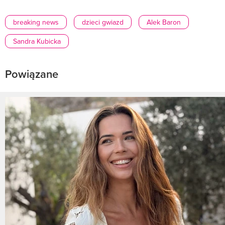
breaking news
dzieci gwiazd
Alek Baron
Sandra Kubicka
Powiązane