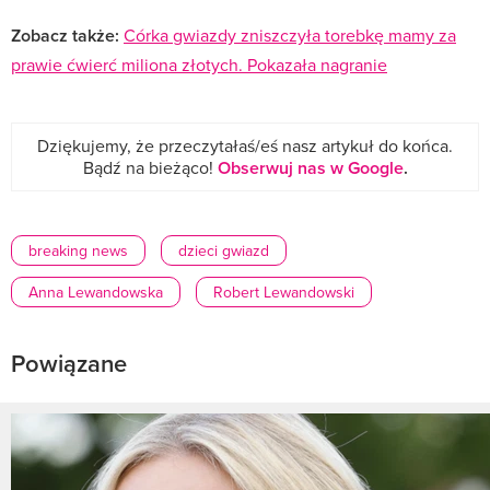
Zobacz także:
Córka gwiazdy zniszczyła torebkę mamy za
prawie ćwierć miliona złotych. Pokazała nagranie
Dziękujemy, że przeczytałaś/eś nasz artykuł do końca.
Bądź na bieżąco!
Obserwuj nas w Google
.
breaking news
dzieci gwiazd
Anna Lewandowska
Robert Lewandowski
Powiązane