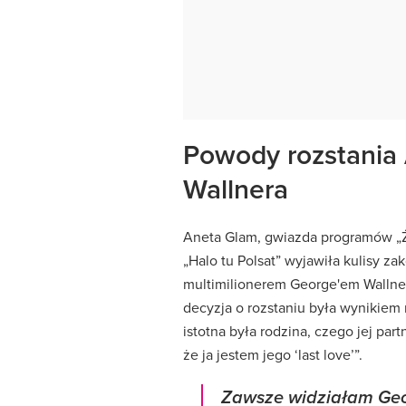
Powody rozstania 
Wallnera
Aneta Glam, gwiazda programów „Ż
„Halo tu Polsat” wyjawiła kulisy za
multimilionerem George'em Wallner
decyzja o rozstaniu była wynikiem 
istotna była rodzina, czego jej par
że ja jestem jego ‘last love’”.
Zawsze widziałam Geor