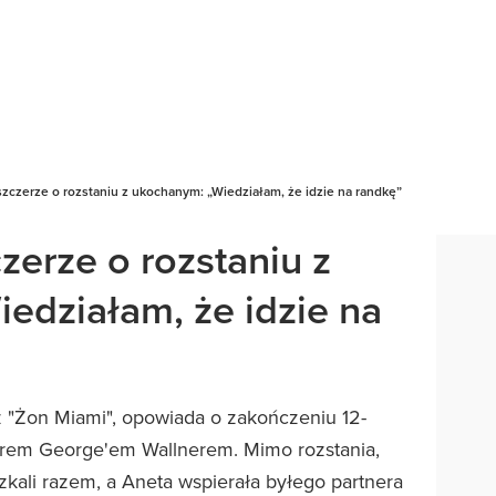
zczerze o rozstaniu z ukochanym: „Wiedziałam, że idzie na randkę”
zerze o rozstaniu z
edziałam, że idzie na
z "Żon Miami", opowiada o zakończeniu 12-
nerem George'em Wallnerem. Mimo rozstania,
kali razem, a Aneta wspierała byłego partnera