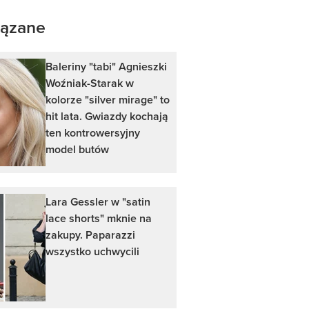
ązane
Baleriny "tabi" Agnieszki
Woźniak-Starak w
kolorze "silver mirage" to
hit lata. Gwiazdy kochają
ten kontrowersyjny
model butów
Lara Gessler w "satin
lace shorts" mknie na
zakupy. Paparazzi
wszystko uchwycili