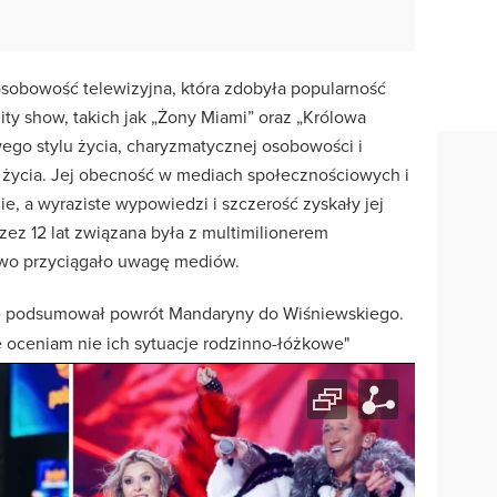
 osobowość telewizyjna, która zdobyła popularność
ity show, takich jak „Żony Miami” oraz „Królowa
wego stylu życia, charyzmatycznej osobowości i
ycia. Jej obecność w mediach społecznościowych i
ie, a wyraziste wypowiedzi i szczerość zyskały jej
zez 12 lat związana była z multimilionerem
wo przyciągało uwagę mediów.
e podsumował powrót Mandaryny do Wiśniewskiego.
ie oceniam nie ich sytuacje rodzinno-łóżkowe"