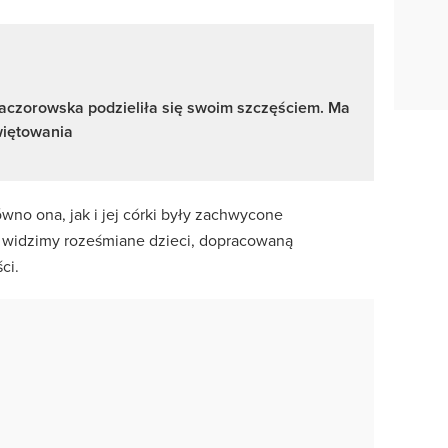
aczorowska podzieliła się swoim szczęściem. Ma
iętowania
ówno ona, jak i jej córki były zachwycone
h widzimy roześmiane dzieci, dopracowaną
ci.