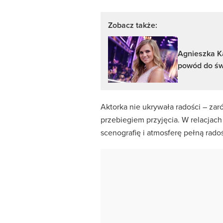
Zobacz także:
Agnieszka K
powód do św
Aktorka nie ukrywała radości – zar
przebiegiem przyjęcia. W relacjac
scenografię i atmosferę pełną radoś