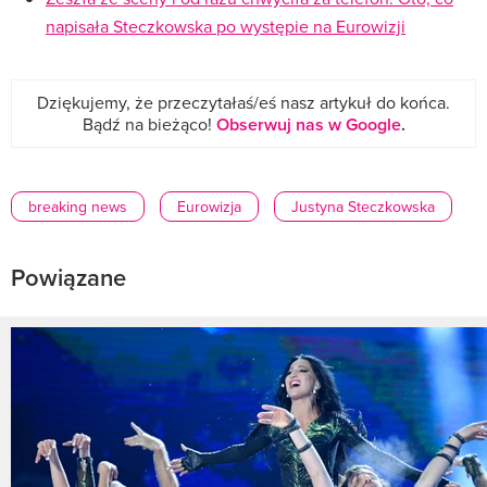
napisała Steczkowska po występie na Eurowizji
Dziękujemy, że przeczytałaś/eś nasz artykuł do końca.
Bądź na bieżąco!
Obserwuj nas w Google
.
breaking news
Eurowizja
Justyna Steczkowska
Powiązane