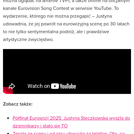
można oglądać na antenie TVP1, a także online na oficjalnym
kanale Eurovision Song Contest w serwisie YouTube. To
wydarzenie, którego nie można przegapić – Justyna
udowadnia, że jej powrót na eurowizyjną scenę po 30 latach
to nie tylko sentymentalna podróż, ale i prawdziwe
artystyczne zwycięstwo.
Zobacz także:
Półfinał Eurowizji 2025: Justyna Steczkowska wyszła do
dziennikarzy i stało się TO
Zeszła ze sceny i od razu chwyciła za telefon. Oto, co