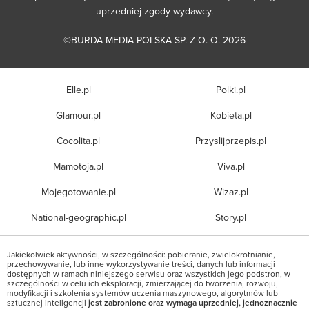
uprzedniej zgody wydawcy.
©BURDA MEDIA POLSKA SP. Z O. O. 2026
Elle.pl
Polki.pl
Glamour.pl
Kobieta.pl
Cocolita.pl
Przyslijprzepis.pl
Mamotoja.pl
Viva.pl
Mojegotowanie.pl
Wizaz.pl
National-geographic.pl
Story.pl
Jakiekolwiek aktywności, w szczególności: pobieranie, zwielokrotnianie,
przechowywanie, lub inne wykorzystywanie treści, danych lub informacji
dostępnych w ramach niniejszego serwisu oraz wszystkich jego podstron, w
szczególności w celu ich eksploracji, zmierzającej do tworzenia, rozwoju,
modyfikacji i szkolenia systemów uczenia maszynowego, algorytmów lub
sztucznej inteligencji
jest zabronione oraz wymaga uprzedniej, jednoznacznie